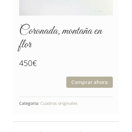
Coronada, montaña en
flor
450
€
Comprar ahora
Coronada,
montaña
Categoría:
Cuadros originales
en
flor
cantidad