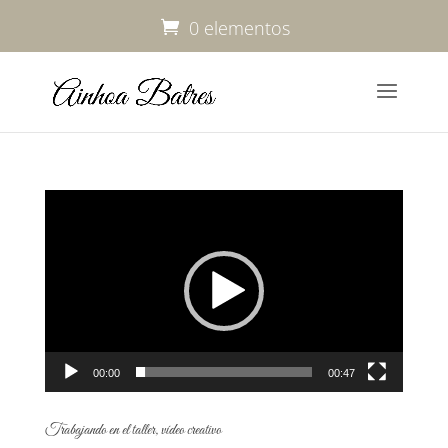
0 elementos
Reproductor
de
vídeo
00:00
00:47
Trabajando en el taller, vídeo creativo